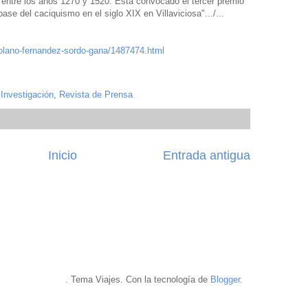
a entre los años 1270 y 1520. Está convocado el tercer premio
ase del caciquismo en el siglo XIX en Villaviciosa".../...
solano-fernandez-sordo-gana/1487474.html
Investigación
,
Revista de Prensa
Inicio
Entrada antigua
. Tema Viajes. Con la tecnología de
Blogger
.