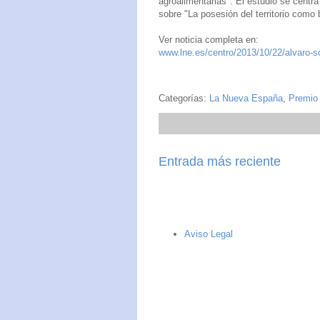
agroalimentarias". El estudio se centr
sobre "La posesión del territorio como b
Ver noticia completa en:
www.lne.es/centro/2013/10/22/alvaro-
Categorías:
La Nueva España
,
Premio 
Entrada más reciente
Aviso Legal