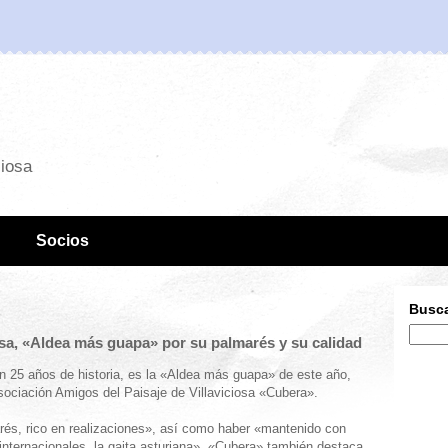
ciosa
Socios
Busca
osa, «Aldea más guapa» por su palmarés y su calidad
on 25 años de historia, es la «Aldea más guapa» de este año,
sociación Amigos del Paisaje de Villaviciosa «Cubera».
rés, rico en realizaciones», así como haber «mantenido con
 internacionales, la gaita asturiana». «Cubera» también destaca