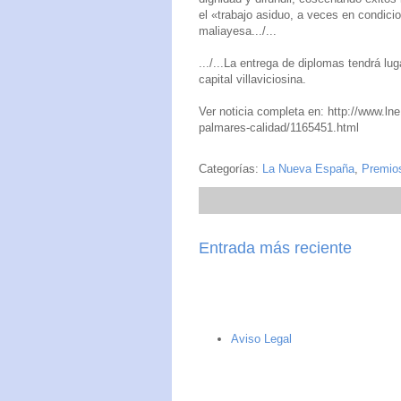
el «trabajo asiduo, a veces en condicio
maliayesa.../...
.../...La entrega de diplomas tendrá luga
capital villaviciosina.
Ver noticia completa en: http://www.ln
palmares-calidad/1165451.html
Categorías:
La Nueva España
,
Premio
Entrada más reciente
Aviso Legal