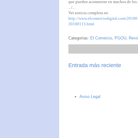
que pueden acometerse en muchos de los 
.../...
Ver noticia completa en:
http://www.elcomerciodigital.com/20100
20100113.html
Categorías:
El Comercio
,
PGOU
,
Revi
Entrada más reciente
Aviso Legal