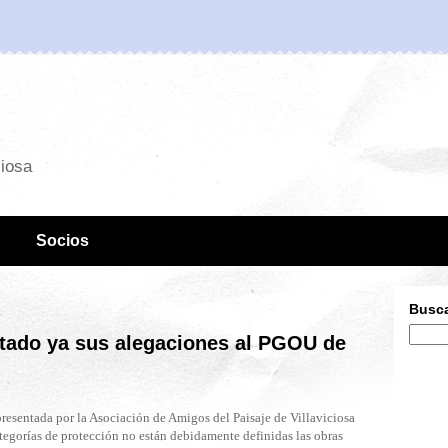
ciosa
Socios
Busca
tado ya sus alegaciones al PGOU de
presentada por la Asociación de Amigos del Paisaje de Villaviciosa
tegorías de protección no están debidamente definidas las obras