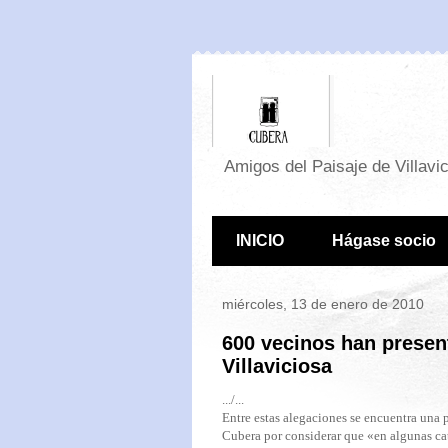
Amigos del Paisaje de Villavi
INICIO
Hágase socio
miércoles, 13 de enero de 2010
600 vecinos han presen
Villaviciosa
.../...
Entre estas alegaciones se encuentra una 
Cubera por considerar que «en algunas ca